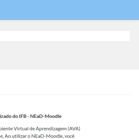
lizado do IFB - NEaD-Moodle
mbiente Virtual de Aprendizagem (AVA)
le. Ao utilizar o NEaD-Moodle, você