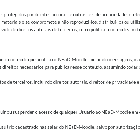
protegidos por direitos autorais e outras leis de propriedade intel
 materiais e se compromete a não reproduzi-los, distribuí-los ou utili
evido de direitos autorais de terceiros, como publicar conteúdos pro
 pelo conteúdo que publica no NEaD-Moodle, incluindo mensagens, mate
os direitos necessários para publicar esse conteúdo, assumindo todas
os de terceiros, incluindo direitos autorais, direitos de privacidade e
.
xcluir ou suspender o acesso de qualquer Usuário ao NEaD-Moodle em 
 usuário cadastrado nas salas do NEaD-Moodle, salvo por autorizaçã