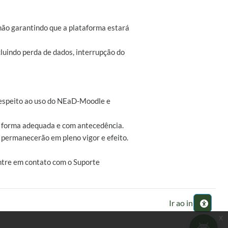
não garantindo que a plataforma estará
luindo perda de dados, interrupção do
z respeito ao uso do NEaD-Moodle e
de forma adequada e com antecedência.
s permanecerão em pleno vigor e efeito.
ntre em contato com o Suporte
Ir ao início
x