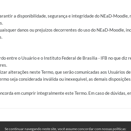
arantir a disponibilidade, segurança e integridade do NEaD-Moodle, 
s.
 quaisquer danos ou prejuízos decorrentes do uso do NEaD-Moodle, inc
s.
rdo entre o Usuário e o Instituto Federal de Brasília - IFB no que di
res.
ealizar alterações neste Termo, que serão comunicadas aos Usuários 
ermo seja considerada inválida ou inexequível, as demais disposiçõe
oncorda em cumprir integralmente este Termo. Em caso de dúvidas, e
Se continuar navegando neste site, você assume concordar com nossas políticas: