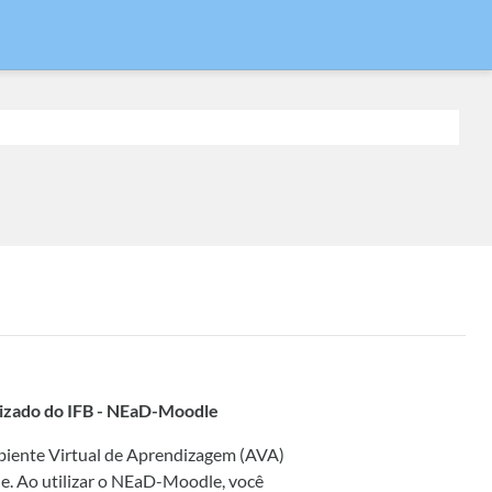
lizado do IFB - NEaD-Moodle
mbiente Virtual de Aprendizagem (AVA)
le. Ao utilizar o NEaD-Moodle, você