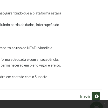
não garantindo que a plataforma estará
luindo perda de dados, interrupção do
z respeito ao uso do NEaD-Moodle e
de forma adequada e com antecedência.
s permanecerão em pleno vigor e efeito.
ntre em contato com o Suporte
Ir ao início
x