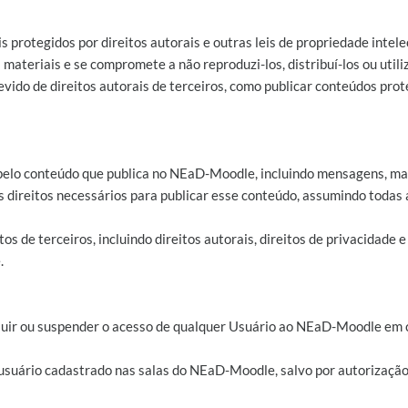
protegidos por direitos autorais e outras leis de propriedade intel
 materiais e se compromete a não reproduzi-los, distribuí-los ou utili
evido de direitos autorais de terceiros, como publicar conteúdos pro
 pelo conteúdo que publica no NEaD-Moodle, incluindo mensagens, mate
os direitos necessários para publicar esse conteúdo, assumindo todas
os de terceiros, incluindo direitos autorais, direitos de privacidade e
.
xcluir ou suspender o acesso de qualquer Usuário ao NEaD-Moodle em 
 usuário cadastrado nas salas do NEaD-Moodle, salvo por autorizaçã