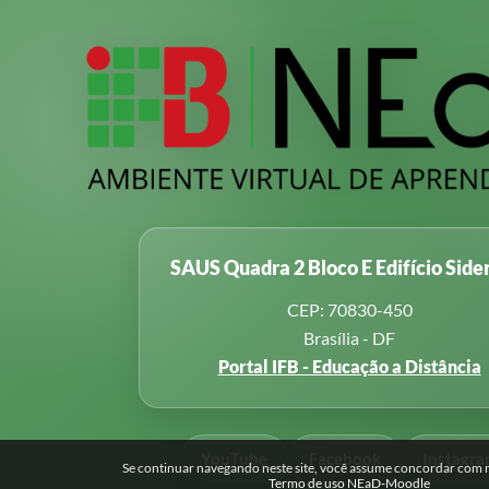
SAUS Quadra 2 Bloco E Edifício Side
CEP: 70830-450
Brasília - DF
Portal IFB - Educação a Distância
YouTube
Facebook
Instagr
Se continuar navegando neste site, você assume concordar com no
Termo de uso NEaD-Moodle