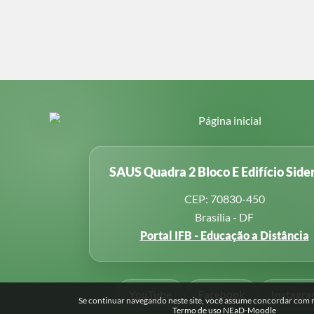
SAUS Quadra 2 Bloco E Edifício Side
CEP: 70830-450
Brasília - DF
Portal IFB - Educação a Distância
YouTube
Facebook
Instagr
Se continuar navegando neste site, você assume concordar com no
Termo de uso NEaD-Moodle