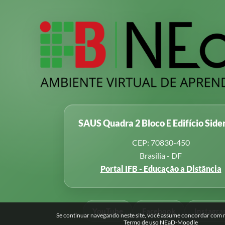
SAUS Quadra 2 Bloco E Edifício Side
CEP: 70830-450
Brasília - DF
Portal IFB - Educação a Distância
YouTube
Facebook
Instagr
Se continuar navegando neste site, você assume concordar com no
Termo de uso NEaD-Moodle