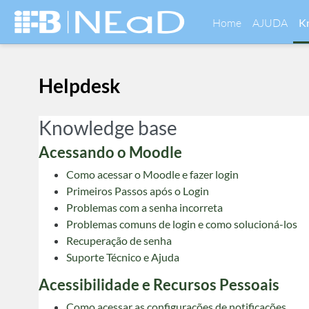
Skip to main content
Home
AJUDA
K
Helpdesk
Knowledge base
Acessando o Moodle
Como acessar o Moodle e fazer login
Primeiros Passos após o Login
Problemas com a senha incorreta
Problemas comuns de login e como solucioná-los
Recuperação de senha
Suporte Técnico e Ajuda
Acessibilidade e Recursos Pessoais
Como acessar as configurações de notificações.