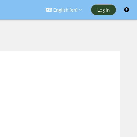
English ‎(en)‎
Log in